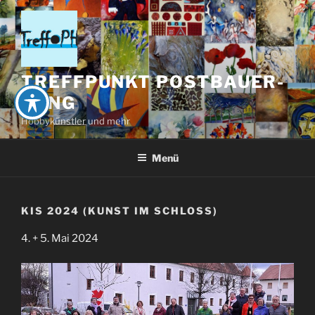
Zum
Inhalt
springen
TREFFPUNKT POSTBAUER-
HENG
Hobbykünstler und mehr
Menü
KIS 2024 (KUNST IM SCHLOSS)
4. + 5. Mai 2024