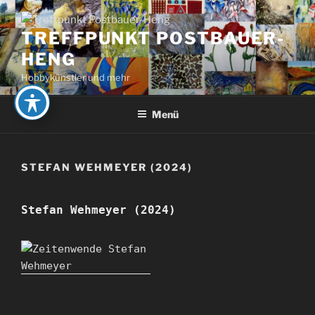
Zum
Inhalt
TREFFPUNKT POSTBAUER-
springen
HENG
Hobbykünstler und mehr
Menü
STEFAN WEHMEYER (2024)
Stefan Wehmeyer (2024)