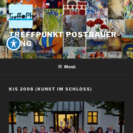
Zum
Inhalt
springen
TREFFPUNKT POSTBAUER-
HENG
Hobbykünstler und mehr
Menü
KIS 2008 (KUNST IM SCHLOSS)