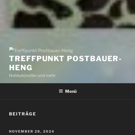
TREFFPUNKT POSTBAUER-
HENG
Hobbykünstler und mehr
Menü
BEITRÄGE
VERÖFFENTLICHT
NOVEMBER 28, 2024