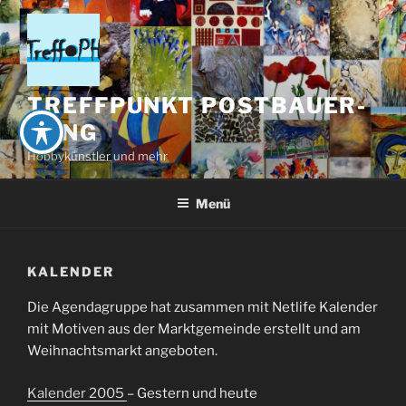
Zum
Inhalt
springen
TREFFPUNKT POSTBAUER-
HENG
Hobbykünstler und mehr
Menü
KALENDER
Die Agendagruppe hat zusammen mit Netlife Kalender
mit Motiven aus der Marktgemeinde erstellt und am
Weihnachtsmarkt angeboten.
Kalender 2005
– Gestern und heute