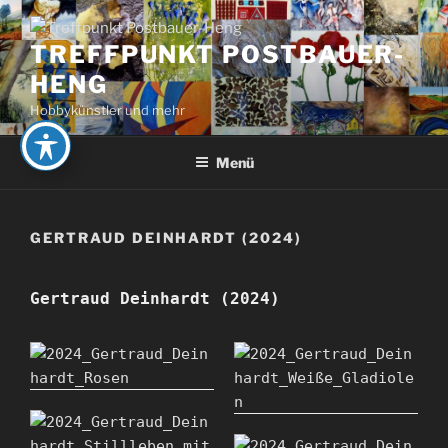
Zum
Inhalt
TREFFPUNKT POSTBAUER-
springen
HENG
Hobbykünstler und mehr
Menü
GERTRAUD DEINHARDT (2024)
Gertraud Deinhardt (2024)