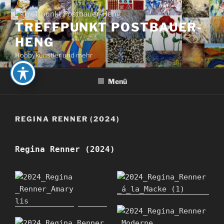
Zum
Inhalt
TREFFPUNKT POSTBAUER-
springen
HENG
Hobbykünstler und mehr
Menü
REGINA RENNER (2024)
Regina Renner (2024)