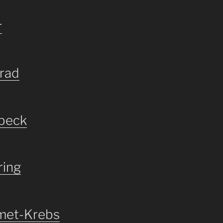
r
nrad
mbeck
ring
emet-Krebs