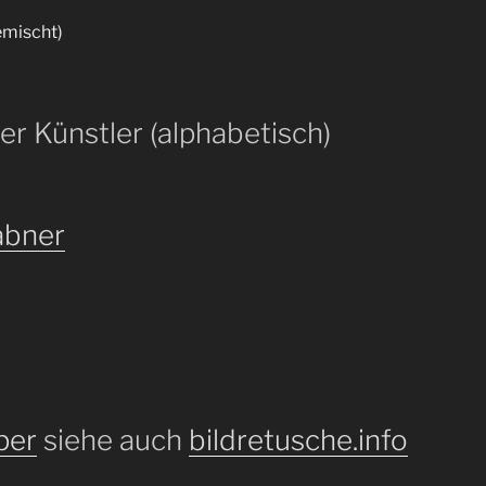
emischt)
er Künstler (alphabetisch)
abner
per
siehe auch
bildretusche.info