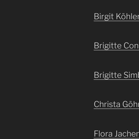
Birgit Köhle
Brigitte Co
Brigitte Si
Christa Göh
Flora Jach