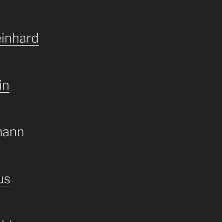
inhard
in
mann
us