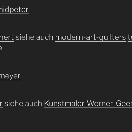
midpeter
hert
siehe auch
modern-art-quilters
t
e
meyer
r
siehe auch
Kunstmaler-Werner-Gee