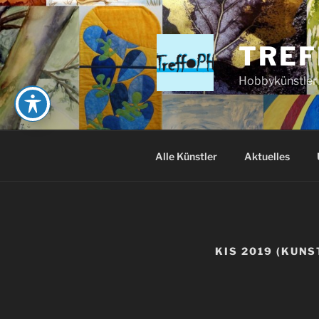
Zum
Inhalt
springen
TREF
Hobbykünstler
Alle Künstler
Aktuelles
KIS 2019 (KUNS