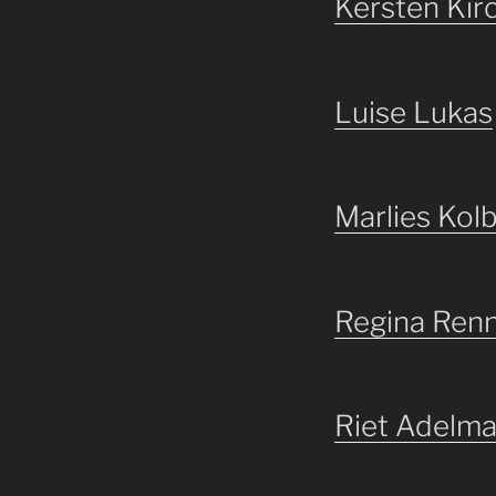
Kersten Kir
Luise Lukas
Marlies Kol
Regina Ren
Riet Adelm