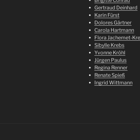
Brigitte Conrad
Gertraud Deinhard
Karin Fürst
Dolores Gärtner
Carola Hartmann
Flora Jachemet-Kr
Sibylle Krebs
Yvonne Kröhl
Jürgen Paulus
Regina Renner
Renate Spieß
Ingrid Wittmann