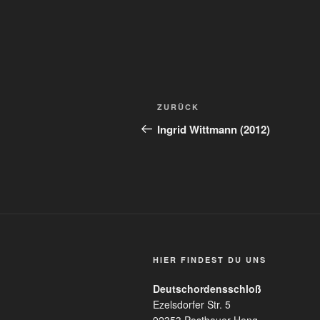
Beitragsnavigation
Vorheriger
ZURÜCK
Beitrag
Ingrid Wittmann (2012)
HIER FINDEST DU UNS
Deutschordensschloß
Ezelsdorfer Str. 5
92353 Postbauer-Heng