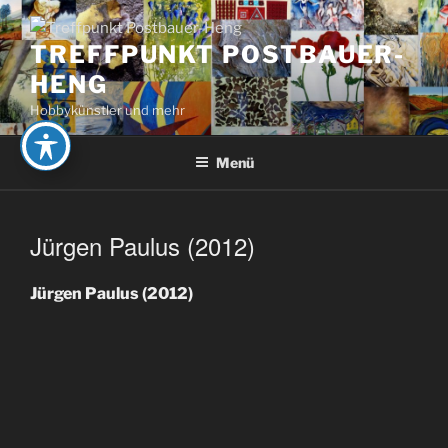
Zum
Inhalt
TREFFPUNKT POSTBAUER-
springen
HENG
Hobbykünstler und mehr
Menü
Jürgen Paulus (2012)
Jürgen Paulus (2012)
Beitragsnavigation