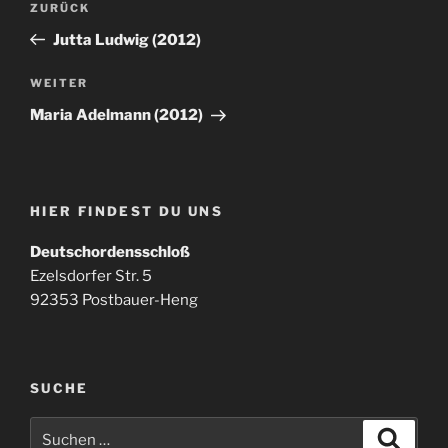
Vorheriger
ZURÜCK
Beitrag
Jutta Ludwig (2012)
Nächster
WEITER
Beitrag
Maria Adelmann (2012)
HIER FINDEST DU UNS
Deutschordensschloß
Ezelsdorfer Str. 5
92353 Postbauer-Heng
SUCHE
Suchen
Suche