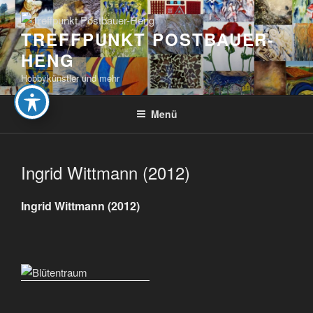
Zum
Inhalt
TREFFPUNKT POSTBAUER-
springen
HENG
Hobbykünstler und mehr
Menü
Ingrid Wittmann (2012)
Ingrid Wittmann (2012)