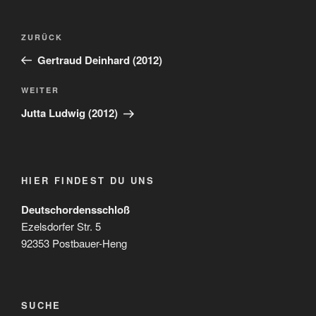
Beitragsnavigation
Vorheriger
ZURÜCK
Beitrag
Gertraud Deinhard (2012)
Nächster
WEITER
Beitrag
Jutta Ludwig (2012)
HIER FINDEST DU UNS
Deutschordensschloß
Ezelsdorfer Str. 5
92353 Postbauer-Heng
SUCHE