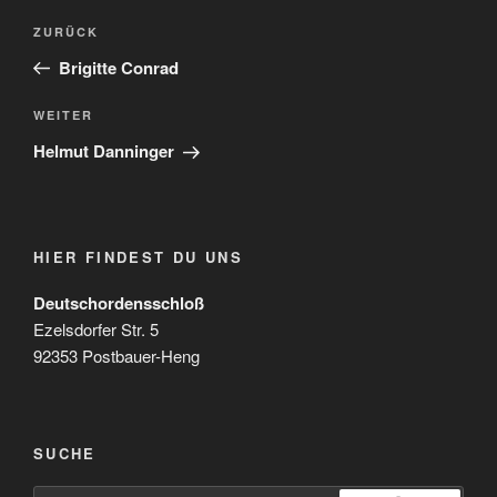
Beitragsnavigation
Vorheriger
ZURÜCK
Beitrag
Brigitte Conrad
Nächster
WEITER
Beitrag
Helmut Danninger
HIER FINDEST DU UNS
Deutschordensschloß
Ezelsdorfer Str. 5
92353 Postbauer-Heng
SUCHE