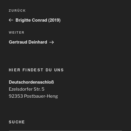
Beitragsnavigation
Vorheriger
ZURÜCK
Beitrag
Brigitte Conrad (2019)
Nächster
WEITER
Beitrag
Gertraud Deinhard
HIER FINDEST DU UNS
Deutschordensschloß
Ezelsdorfer Str. 5
92353 Postbauer-Heng
SUCHE