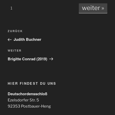
weiter »
1
Beitragsnavigation
Vorheriger
ZURÜCK
Beitrag
Judith Buchner
Nächster
WEITER
Beitrag
Brigitte Conrad (2019)
HIER FINDEST DU UNS
Deutschordensschloß
Ezelsdorfer Str. 5
92353 Postbauer-Heng