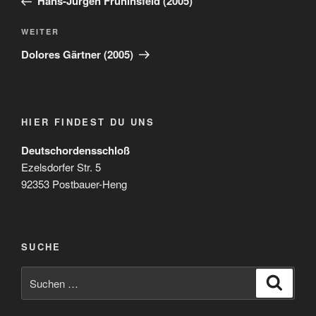
Hans-Jürgen Frühinsfeld (2005)
Nächster
WEITER
Beitrag
Dolores Gärtner (2005)
HIER FINDEST DU UNS
Deutschordensschloß
Ezelsdorfer Str. 5
92353 Postbauer-Heng
SUCHE
Suchen
Suche
nach: