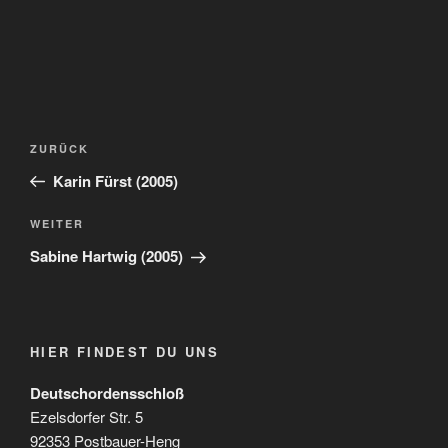
Beitragsnavigation
Vorheriger
ZURÜCK
Beitrag
Karin Fürst (2005)
Nächster
WEITER
Beitrag
Sabine Hartwig (2005)
HIER FINDEST DU UNS
Deutschordensschloß
Ezelsdorfer Str. 5
92353 Postbauer-Heng