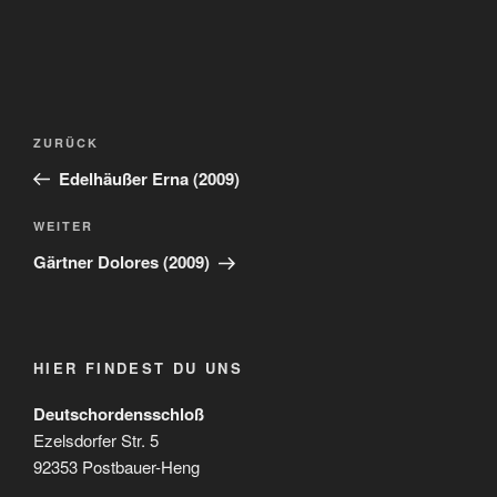
Beitragsnavigation
Vorheriger
ZURÜCK
Beitrag
Edelhäußer Erna (2009)
Nächster
WEITER
Beitrag
Gärtner Dolores (2009)
HIER FINDEST DU UNS
Deutschordensschloß
Ezelsdorfer Str. 5
92353 Postbauer-Heng