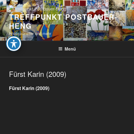
Zum
Inhalt
TREFFPUNKT POSTBAUER-
springen
HENG
Hobbykünstler und mehr
Menü
Fürst Karin (2009)
Fürst Karin (2009)