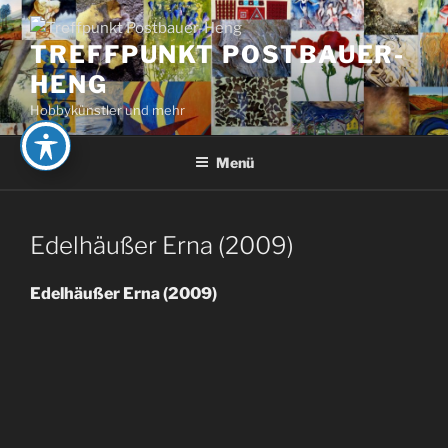
Zum
Inhalt
TREFFPUNKT POSTBAUER-
springen
HENG
Hobbykünstler und mehr
Menü
Edelhäußer Erna (2009)
Edelhäußer Erna (2009)