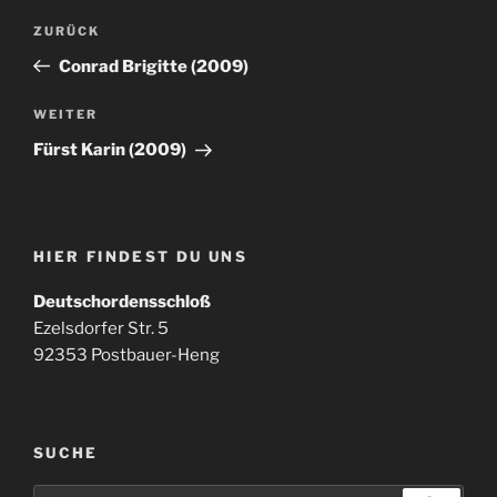
Beitragsnavigation
Vorheriger
ZURÜCK
Beitrag
Conrad Brigitte (2009)
Nächster
WEITER
Beitrag
Fürst Karin (2009)
HIER FINDEST DU UNS
Deutschordensschloß
Ezelsdorfer Str. 5
92353 Postbauer-Heng
SUCHE
Suchen