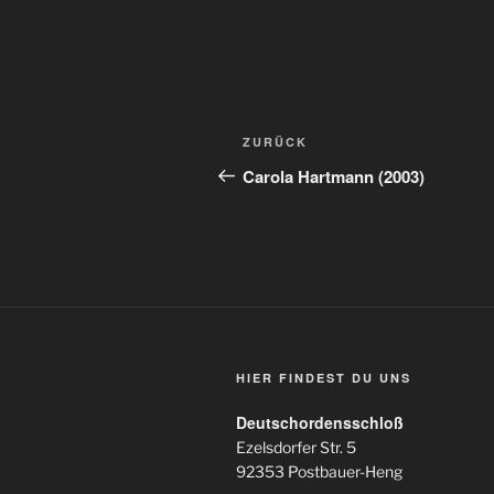
Beitragsnavigation
Vorheriger
ZURÜCK
Beitrag
Carola Hartmann (2003)
HIER FINDEST DU UNS
Deutschordensschloß
Ezelsdorfer Str. 5
92353 Postbauer-Heng