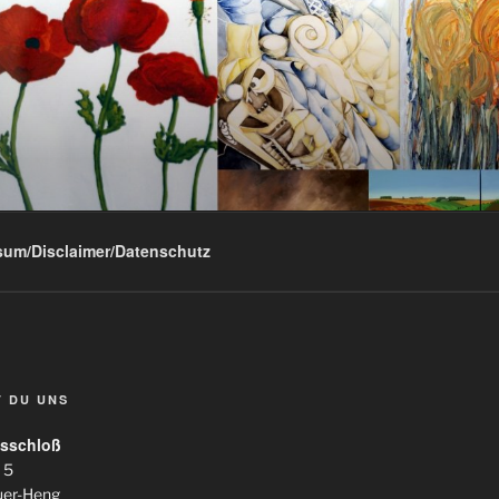
sum/Disclaimer/Datenschutz
T DU UNS
sschloß
 5
uer-Heng