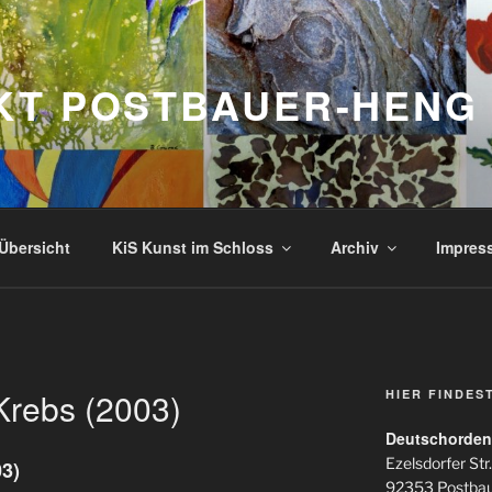
KT POSTBAUER-HENG
Übersicht
KiS Kunst im Schloss
Archiv
Impres
Krebs (2003)
HIER FINDES
Deutschorden
Ezelsdorfer Str.
3)
92353 Postba