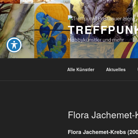
Zum
Inhalt
springen
TREFFPUN
Hobbykünstler und mehr
Alle Künstler
Aktuelles
Flora Jachemet-
Flora Jachemet-Krebs (200