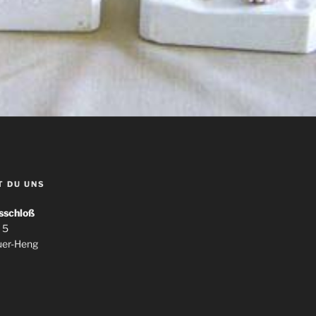
T DU UNS
sschloß
 5
uer-Heng