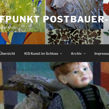
FPUNKT POSTBAUER
 und mehr
Übersicht
KiS Kunst im Schloss
Archiv
Impressu