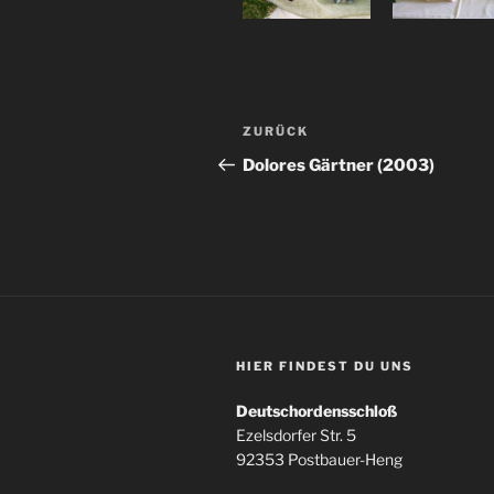
Beitragsnavigation
Vorheriger
ZURÜCK
Beitrag
Dolores Gärtner (2003)
HIER FINDEST DU UNS
Deutschordensschloß
Ezelsdorfer Str. 5
92353 Postbauer-Heng