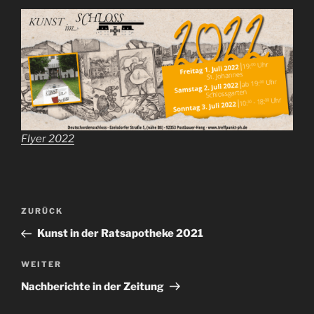
Flyer 2022
Beitragsnavigation
Vorheriger
ZURÜCK
Beitrag
Kunst in der Ratsapotheke 2021
Nächster
WEITER
Beitrag
Nachberichte in der Zeitung