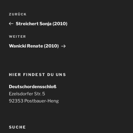
Beitragsnavigation
Vorheriger
ZURÜCK
Beitrag
Streichert Sonja (2010)
Nächster
WEITER
Beitrag
Wanicki Renate (2010)
HIER FINDEST DU UNS
Deutschordensschloß
Ezelsdorfer Str. 5
92353 Postbauer-Heng
SUCHE