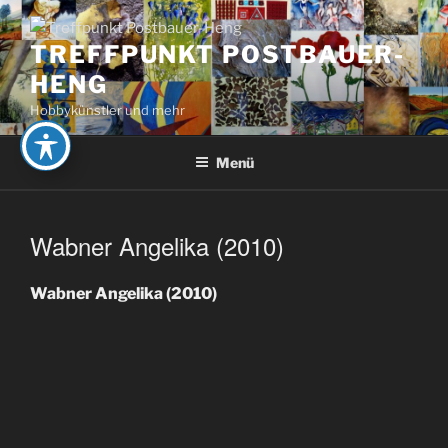
Zum
Inhalt
TREFFPUNKT POSTBAUER-
springen
HENG
Hobbykünstler und mehr
Menü
Wabner Angelika (2010)
Wabner Angelika (2010)