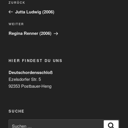
Vorheriger
ZURÜCK
Beitrag
Jutta Ludwig (2006)
Nächster
WEITER
Beitrag
Regina Renner (2006)
HIER FINDEST DU UNS
Deutschordensschloß
Ezelsdorfer Str. 5
92353 Postbauer-Heng
SUCHE
Suchen
Suche