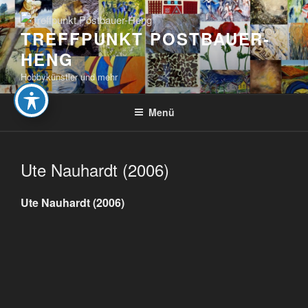
Zum
Inhalt
TREFFPUNKT POSTBAUER-
springen
HENG
Hobbykünstler und mehr
Menü
Ute Nauhardt (2006)
Ute Nauhardt (2006)
Beitragsnavigation