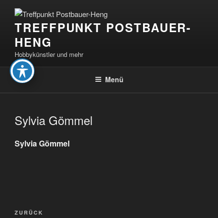
Zum
Inhalt
TREFFPUNKT POSTBAUER-
springen
HENG
Hobbykünstler und mehr
Menü
Sylvia Gömmel
Sylvia Gömmel
Beitragsnavigation
Vorheriger
ZURÜCK