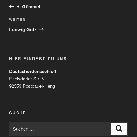
Beitrag
H. Gömmel
Nächster
WEITER
Beitrag
Ludwig Götz
HIER FINDEST DU UNS
Deutschordensschloß
Ezelsdorfer Str. 5
92353 Postbauer-Heng
SUCHE
Suchen
Suche
nach: