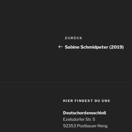
Beitragsnavigation
Vorheriger
ZURÜCK
Beitrag
Sabine Schmidpeter (2019)
HIER FINDEST DU UNS
Deutschordensschloß
Ezelsdorfer Str. 5
92353 Postbauer-Heng