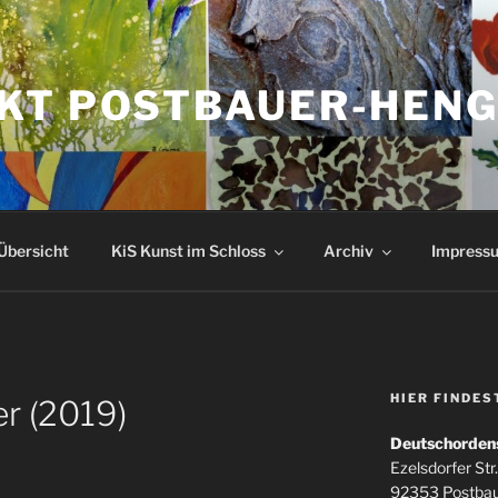
KT POSTBAUER-HEN
Übersicht
KiS Kunst im Schloss
Archiv
Impressu
HIER FINDES
r (2019)
Deutschorden
Ezelsdorfer Str.
92353 Postba