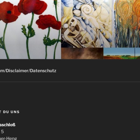
G
m/Disclaimer/Datenschutz
T DU UNS
sschloß
 5
uer-Heng