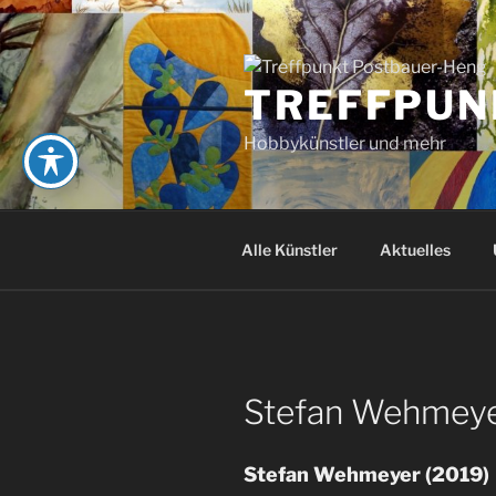
Zum
Inhalt
springen
TREFFPUN
Hobbykünstler und mehr
Alle Künstler
Aktuelles
Stefan Wehmeye
Stefan Wehmeyer (2019)