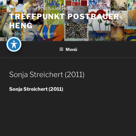
Zum
Inhalt
TREFFPUNKT POSTBAUER-
springen
HENG
Hobbykünstler und mehr
Menü
Sonja Streichert (2011)
Sonja Streichert (2011)