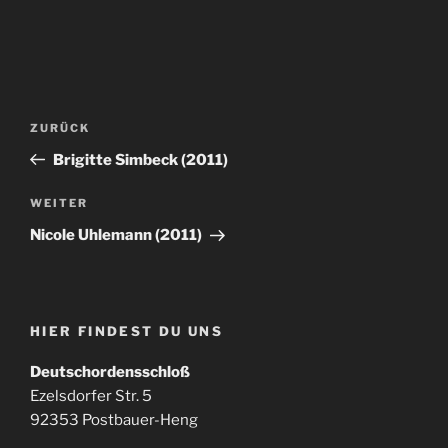
Beitragsnavigation
Vorheriger
ZURÜCK
Beitrag
Brigitte Simbeck (2011)
Nächster
WEITER
Beitrag
Nicole Uhlemann (2011)
HIER FINDEST DU UNS
Deutschordensschloß
Ezelsdorfer Str. 5
92353 Postbauer-Heng