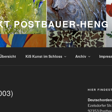
KT POSTBAUER-HENG
Übersicht
KiS Kunst im Schloss
Archiv
Impres
003)
HIER FINDES
Deutschorden
Ezelsdorfer Str.
92353 Postba