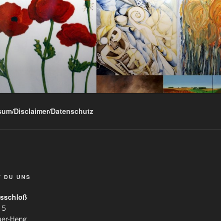
sum/Disclaimer/Datenschutz
T DU UNS
sschloß
 5
uer-Heng