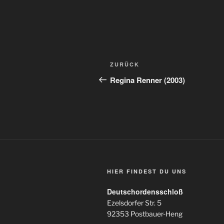
Beitragsnavigation
Vorheriger
ZURÜCK
Beitrag
Regina Renner (2003)
HIER FINDEST DU UNS
Deutschordensschloß
Ezelsdorfer Str. 5
92353 Postbauer-Heng