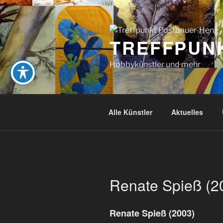
Zum
Inhalt
springen
TREFFPUN
Hobbykünstler und mehr
Alle Künstler
Aktuelles
Renate Spieß (2
Renate Spieß (2003)