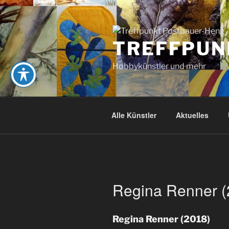
Zum
Inhalt
springen
TREFFPUN
Hobbykünstler und mehr
Alle Künstler
Aktuelles
Regina Renner (
Regina Renner (2018)