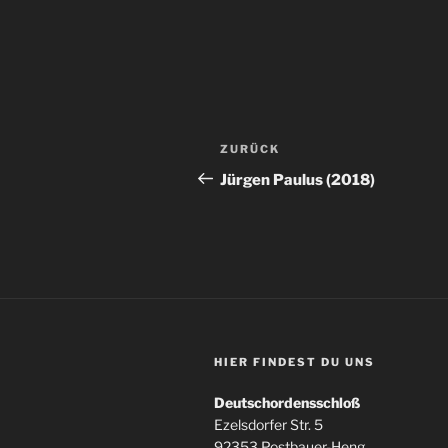
Beitragsnavigation
Vorheriger
ZURÜCK
Beitrag
Jürgen Paulus (2018)
HIER FINDEST DU UNS
Deutschordensschloß
Ezelsdorfer Str. 5
92353 Postbauer-Heng