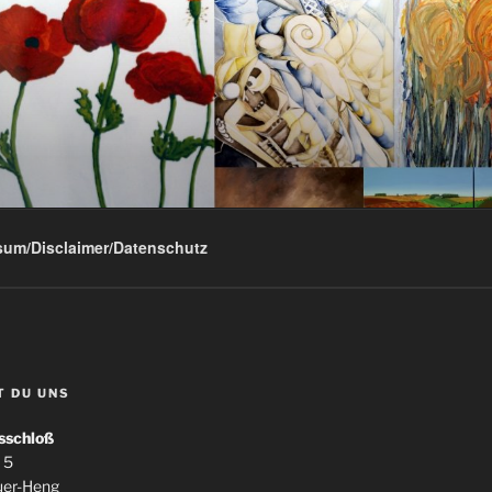
G
sum/Disclaimer/Datenschutz
T DU UNS
sschloß
 5
uer-Heng