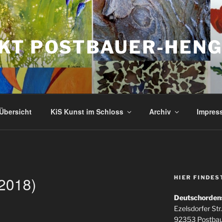
KT POSTBAUER-HEN
Übersicht
KiS Kunst im Schloss
Archiv
Impres
2018)
HIER FINDES
Deutschorden
Ezelsdorfer Str.
92353 Postba