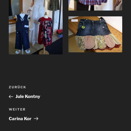
Beitragsnavigation
Vorheriger
ZURÜCK
Beitrag
Jule Kontny
Nächster
WEITER
Beitrag
Carina Kor