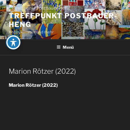
Zum
Inhalt
TREFFPUNKT POSTBAUER-
springen
HENG
Hobbykünstler und mehr
Menü
Marion Rötzer (2022)
Marion Rötzer (2022)