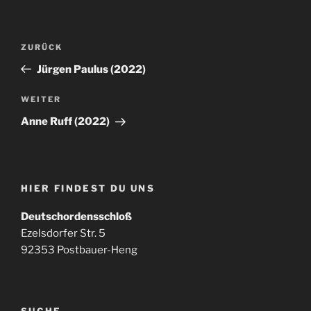
Beitragsnavigation
Vorheriger
ZURÜCK
Beitrag
Jürgen Paulus (2022)
Nächster
WEITER
Beitrag
Anne Ruff (2022)
HIER FINDEST DU UNS
Deutschordensschloß
Ezelsdorfer Str. 5
92353 Postbauer-Heng