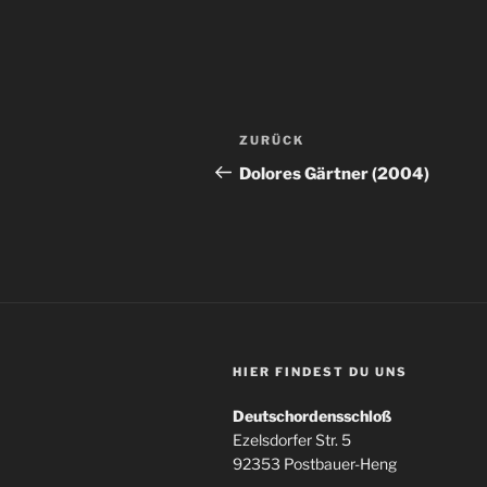
Beitragsnavigation
Vorheriger
ZURÜCK
Beitrag
Dolores Gärtner (2004)
HIER FINDEST DU UNS
Deutschordensschloß
Ezelsdorfer Str. 5
92353 Postbauer-Heng