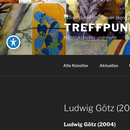
Zum
Inhalt
springen
TREFFPUN
Hobbykünstler und mehr
Alle Künstler
Aktuelles
Ludwig Götz (2
Ludwig Götz (2004)