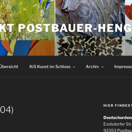
KT POSTBAUER-HEN
Übersicht
KiS Kunst im Schloss
Archiv
Impressu
HIER FINDES
004)
Deutschorden
Ezelsdorfer Str.
92353 Postba