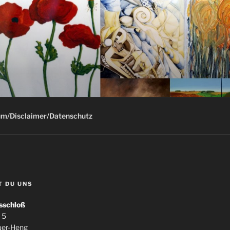
G
m/Disclaimer/Datenschutz
T DU UNS
sschloß
 5
uer-Heng