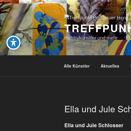
Zum
Inhalt
springen
TREFFPUN
Hobbykünstler und mehr
Alle Künstler
Aktuelles
Ella und Jule Sc
Ella und Jule Schlosser