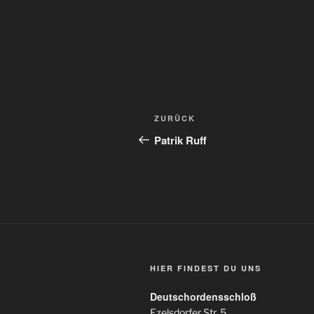
Beitragsnavigation
Vorheriger
ZURÜCK
Beitrag
Patrik Ruff
HIER FINDEST DU UNS
Deutschordensschloß
Ezelsdorfer Str. 5