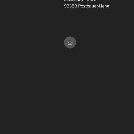
92353 Postbauer-Heng
E-
Mail