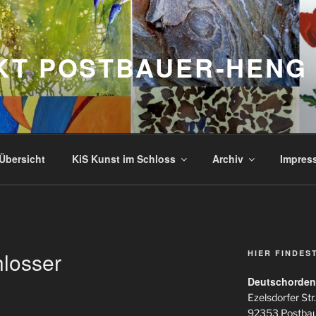
KT POSTBAUER-HENG
Übersicht
KiS Kunst im Schloss
Archiv
Impres
hlosser
HIER FINDES
Deutschorden
Ezelsdorfer Str.
92353 Postba