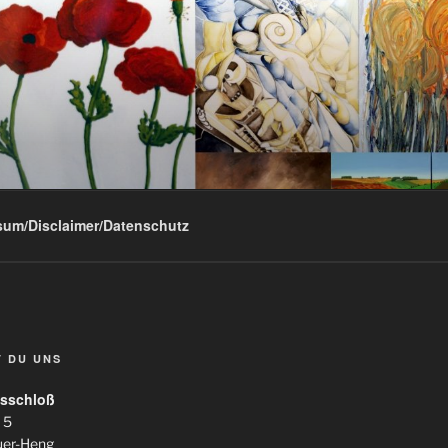
sum/Disclaimer/Datenschutz
T DU UNS
sschloß
 5
uer-Heng