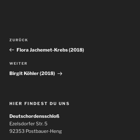
Beitragsnavigation
Vorheriger
ZURÜCK
Beitrag
Flora Jachemet-Krebs (2018)
Nächster
WEITER
Beitrag
Birgit Köhler (2018)
HIER FINDEST DU UNS
Deutschordensschloß
Ezelsdorfer Str. 5
92353 Postbauer-Heng