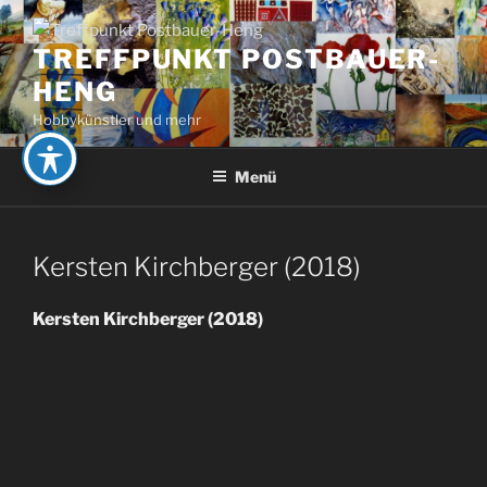
Zum
Inhalt
TREFFPUNKT POSTBAUER-
springen
HENG
Hobbykünstler und mehr
Menü
Kersten Kirchberger (2018)
Kersten Kirchberger (2018)