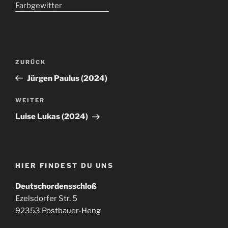
Beitragsnavigation
Vorheriger
ZURÜCK
Beitrag
Jürgen Paulus (2024)
Nächster
WEITER
Beitrag
Luise Lukas (2024)
HIER FINDEST DU UNS
Deutschordensschloß
Ezelsdorfer Str. 5
92353 Postbauer-Heng