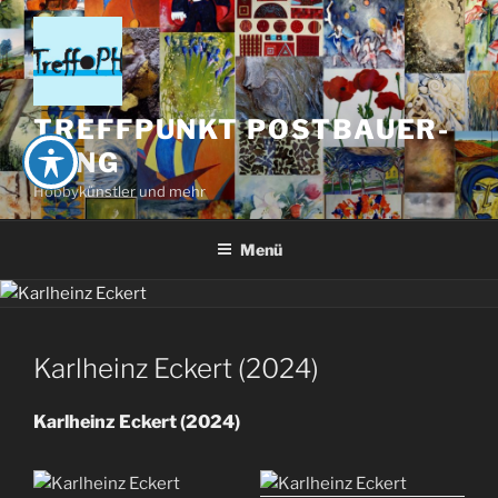
Zum
Inhalt
springen
TREFFPUNKT POSTBAUER-
HENG
Hobbykünstler und mehr
Menü
Karlheinz Eckert (2024)
Karlheinz Eckert (2024)