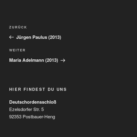
Beitragsnavigation
Vorheriger
ZURÜCK
Beitrag
Jürgen Paulus (2013)
Nächster
WEITER
Beitrag
Maria Adelmann (2013)
HIER FINDEST DU UNS
Deutschordensschloß
Ezelsdorfer Str. 5
92353 Postbauer-Heng