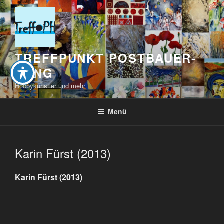
Zum
Inhalt
springen
TREFFPUNKT POSTBAUER-
HENG
Hobbykünstler und mehr
Menü
Karin Fürst (2013)
Karin Fürst (2013)