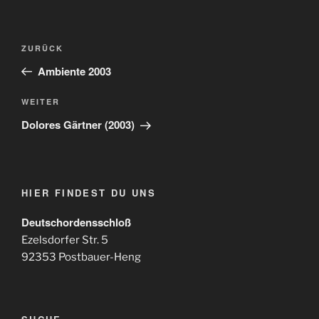
Beitragsnavigation
Vorheriger
ZURÜCK
Beitrag
Ambiente 2003
Nächster
WEITER
Beitrag
Dolores Gärtner (2003)
HIER FINDEST DU UNS
Deutschordensschloß
Ezelsdorfer Str. 5
92353 Postbauer-Heng