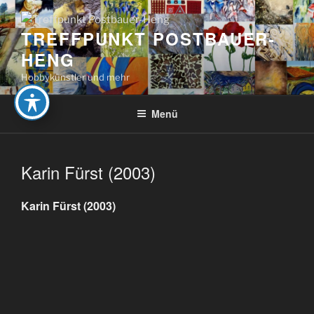
Zum
Inhalt
TREFFPUNKT POSTBAUER-
springen
HENG
Hobbykünstler und mehr
Menü
Karin Fürst (2003)
Karin Fürst (2003)