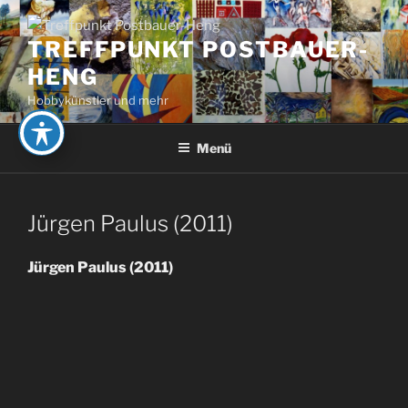
Zum
Inhalt
TREFFPUNKT POSTBAUER-
springen
HENG
Hobbykünstler und mehr
Menü
Jürgen Paulus (2011)
Jürgen Paulus (2011)