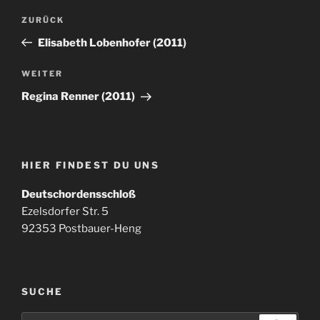
Beitragsnavigation
Vorheriger
ZURÜCK
Beitrag
Elisabeth Lobenhofer (2011)
Nächster
WEITER
Beitrag
Regina Renner (2011)
HIER FINDEST DU UNS
Deutschordensschloß
Ezelsdorfer Str. 5
92353 Postbauer-Heng
SUCHE
Suchen