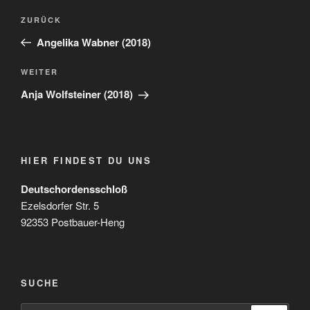
Beitragsnavigation
Vorheriger
ZURÜCK
Beitrag
Angelika Wabner (2018)
Nächster
WEITER
Beitrag
Anja Wolfsteiner (2018)
HIER FINDEST DU UNS
Deutschordensschloß
Ezelsdorfer Str. 5
92353 Postbauer-Heng
SUCHE