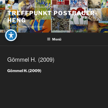
Zum
Inhalt
TREFFPUNKT POSTBAUER-
springen
HENG
Hobbykünstler und mehr
Menü
Gömmel H. (2009)
Gömmel H. (2009)