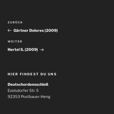
Beitragsnavigation
Vorheriger
ZURÜCK
Beitrag
Gärtner Dolores (2009)
Nächster
WEITER
Beitrag
Hertel S. (2009)
HIER FINDEST DU UNS
Deutschordensschloß
Ezelsdorfer Str. 5
92353 Postbauer-Heng