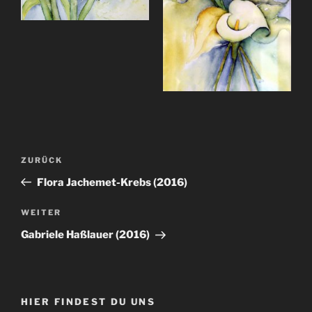
Beitragsnavigation
Vorheriger
ZURÜCK
Beitrag
Flora Jachemet-Krebs (2016)
Nächster
WEITER
Beitrag
Gabriele Haßlauer (2016)
HIER FINDEST DU UNS