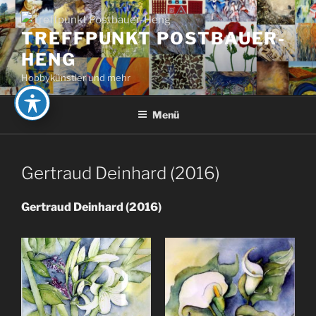
Zum
Inhalt
TREFFPUNKT POSTBAUER-
springen
HENG
Hobbykünstler und mehr
Menü
Gertraud Deinhard (2016)
Gertraud Deinhard (2016)