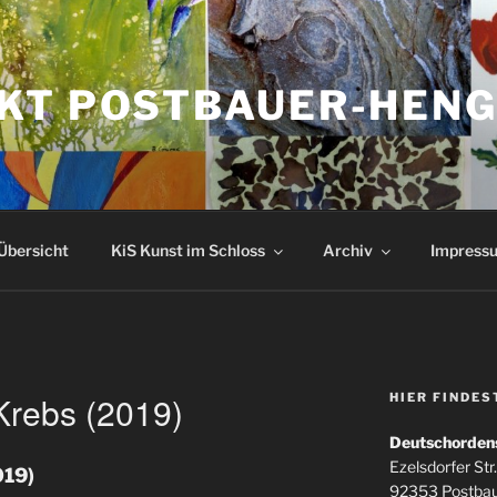
KT POSTBAUER-HEN
Übersicht
KiS Kunst im Schloss
Archiv
Impressu
Krebs (2019)
HIER FINDES
Deutschorden
Ezelsdorfer Str.
019)
92353 Postba