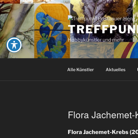
Zum
Inhalt
springen
TREFFPUN
Hobbykünstler und mehr
Alle Künstler
Aktuelles
Flora Jachemet-
Flora Jachemet-Krebs (2