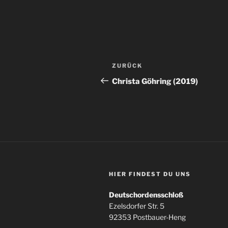
Beitragsnavigation
Vorheriger
ZURÜCK
Beitrag
Christa Göhring (2019)
HIER FINDEST DU UNS
Deutschordensschloß
Ezelsdorfer Str. 5
92353 Postbauer-Heng