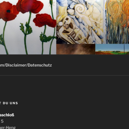
G
m/Disclaimer/Datenschutz
T DU UNS
sschloß
 5
uer-Heng