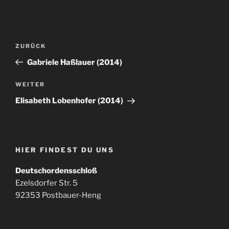
Beitragsnavigation
Vorheriger
ZURÜCK
Beitrag
Gabriele Haßlauer (2014)
Nächster
WEITER
Beitrag
Elisabeth Lobenhofer (2014)
HIER FINDEST DU UNS
Deutschordensschloß
Ezelsdorfer Str. 5
92353 Postbauer-Heng