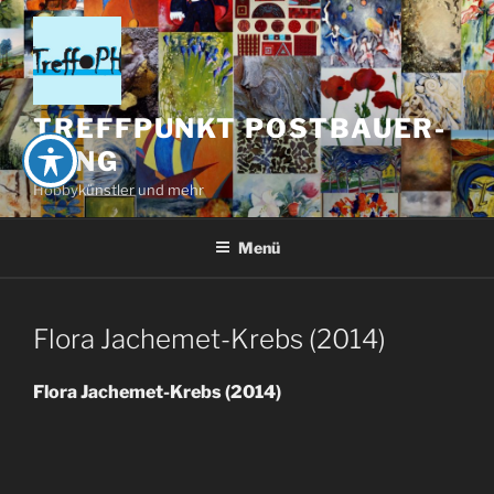
Zum
Inhalt
springen
TREFFPUNKT POSTBAUER-
HENG
Hobbykünstler und mehr
Menü
Flora Jachemet-Krebs (2014)
Flora Jachemet-Krebs (2014)