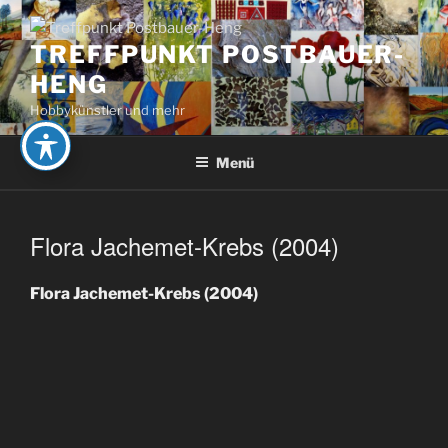
Zum
Inhalt
TREFFPUNKT POSTBAUER-
springen
HENG
Hobbykünstler und mehr
Menü
Flora Jachemet-Krebs (2004)
Flora Jachemet-Krebs (2004)