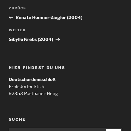
Beitragsnavigation
Vorheriger
ZURÜCK
Beitrag
Renate Homner-Ziegler (2004)
Nächster
WEITER
Beitrag
Sibylle Krebs (2004)
HIER FINDEST DU UNS
Deutschordensschloß
Ezelsdorfer Str. 5
92353 Postbauer-Heng
SUCHE
Suchen