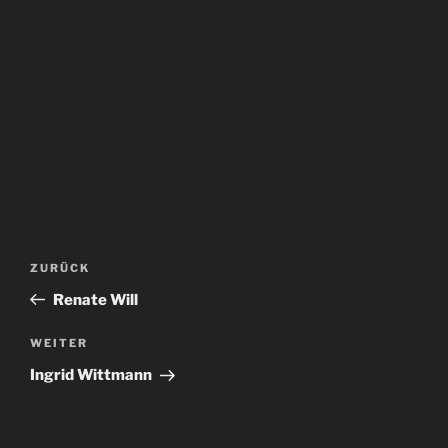
Beitragsnavigation
Vorheriger
ZURÜCK
Beitrag
Renate Will
Nächster
WEITER
Beitrag
Ingrid Wittmann