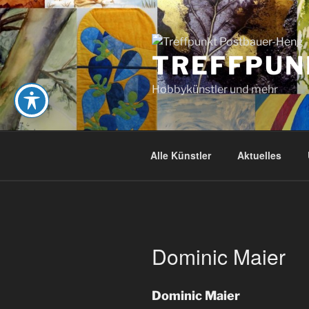
Zum
Inhalt
springen
TREFFPUN
Hobbykünstler und mehr
Alle Künstler
Aktuelles
Dominic Maier
Dominic Maier