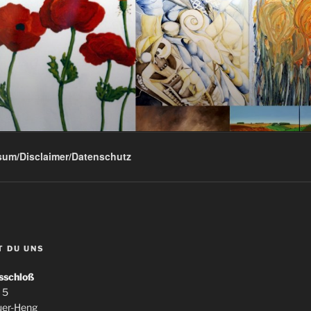
G
sum/Disclaimer/Datenschutz
T DU UNS
sschloß
 5
uer-Heng