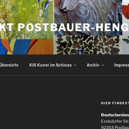
KT POSTBAUER-HEN
Übersicht
KiS Kunst im Schloss
Archiv
Impres
HIER FINDES
Deutschorden
Ezelsdorfer Str.
92353 Postba