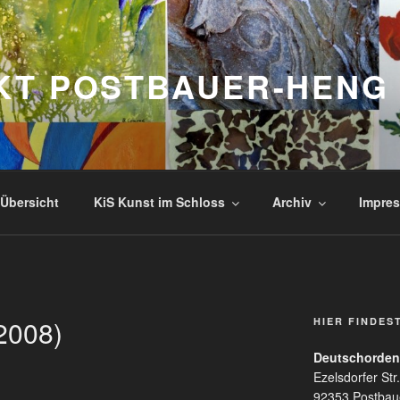
KT POSTBAUER-HENG
Übersicht
KiS Kunst im Schloss
Archiv
Impres
(2008)
HIER FINDES
Deutschorden
Ezelsdorfer Str.
92353 Postbau