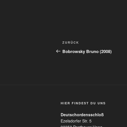
Beitragsnavigation
Vorheriger
ZURÜCK
Beitrag
Bobrowsky Bruno (2008)
HIER FINDEST DU UNS
Deutschordensschloß
Ezelsdorfer Str. 5
92353 Postbauer-Heng