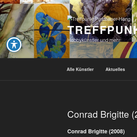
Zum
Inhalt
springen
TREFFPUN
Hobbykünstler und mehr
Alle Künstler
Aktuelles
Conrad Brigitte 
Conrad Brigitte (2008)