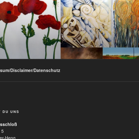
sum/Disclaimer/Datenschutz
T DU UNS
sschloß
 5
er-Heng