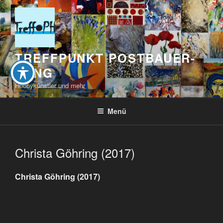
Zum
Inhalt
springen
TREFFPUNKT POSTBAUER-
HENG
Hobbykünstler und mehr
Menü
Christa Göhring (2017)
Christa Göhring (2017)