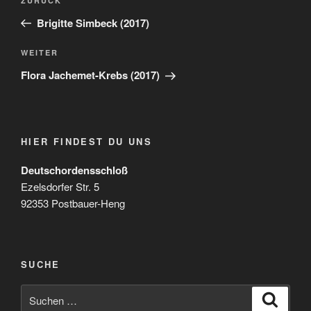
Vorheriger
ZURÜCK
Beitrag
Brigitte Simbeck (2017)
Nächster
WEITER
Beitrag
Flora Jachemet-Krebs (2017)
HIER FINDEST DU UNS
Deutschordensschloß
Ezelsdorfer Str. 5
92353 Postbauer-Heng
SUCHE
Suchen
Suche
nach: