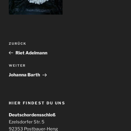
Beitragsnavigation
Vorheriger
ZURÜCK
Beitrag
Riet Adelmann
Nächster
WEITER
Beitrag
Johanna Barth
HIER FINDEST DU UNS
Deutschordensschloß
Ezelsdorfer Str. 5
92353 Postbauer-Heng