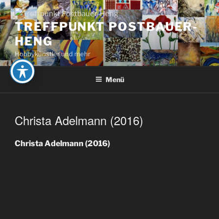
Zum
Inhalt
TREFFPUNKT POSTBAUER-
springen
HENG
Hobbykünstler und mehr
Menü
Christa Adelmann (2016)
Christa Adelmann (2016)