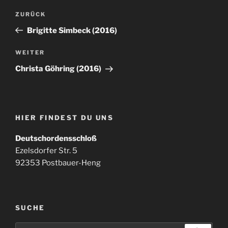
Beitragsnavigation
Vorheriger
ZURÜCK
Beitrag
Brigitte Simbeck (2016)
Nächster
WEITER
Beitrag
Christa Göhring (2016)
HIER FINDEST DU UNS
Deutschordensschloß
Ezelsdorfer Str. 5
92353 Postbauer-Heng
SUCHE
Suchen